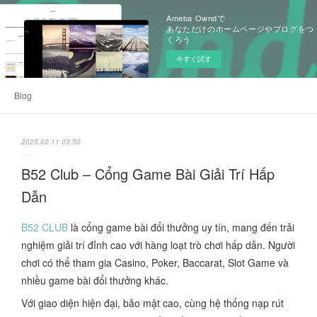
Ameba Owndで
あなただけのホームページやブログをつ
くろう
今すぐ試す
Blog
2025.02.11 03:50
B52 Club – Cổng Game Bài Giải Trí Hấp
Dẫn
B52 CLUB
là cổng game bài đổi thưởng uy tín, mang đến trải
nghiệm giải trí đỉnh cao với hàng loạt trò chơi hấp dẫn. Người
chơi có thể tham gia Casino, Poker, Baccarat, Slot Game và
nhiều game bài đổi thưởng khác.
Với giao diện hiện đại, bảo mật cao, cùng hệ thống nạp rút