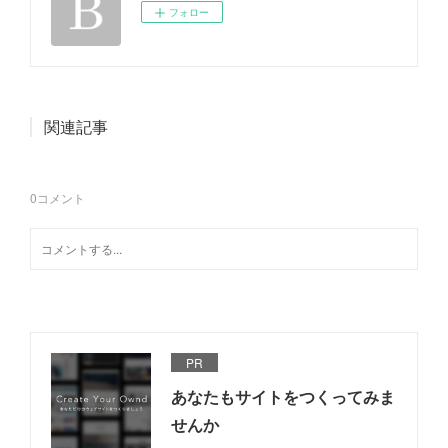
フォロー
関連記事
0
コメント
PR
あなたもサイトをつくってみま
せんか