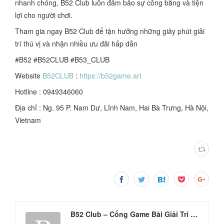
nhanh chóng, B52 Club luôn đảm bảo sự công bằng và tiện
lợi cho người chơi.
Tham gia ngay B52 Club để tận hưởng những giây phút giải
trí thú vị và nhận nhiều ưu đãi hấp dẫn
#B52 #B52CLUB #B53_CLUB
Website
B52CLUB
:
https://b52game.art
Hotline : 0949346060
Địa chỉ : Ng. 95 P. Nam Dư, Lĩnh Nam, Hai Bà Trưng, Hà Nội,
Vietnam
B52 Club – Cổng Game Bài Giải Trí Hấp Dẫn's Ownd